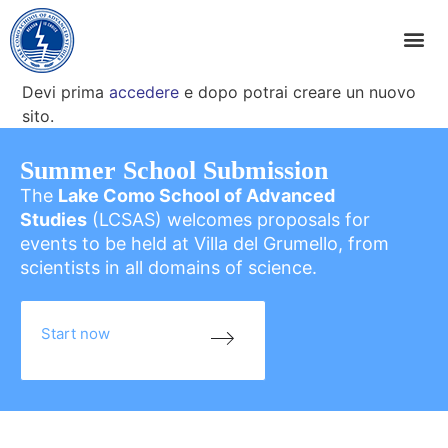
Devi prima
accedere
e dopo potrai creare un nuovo
sito.
Summer School Submission
The
Lake Como School of Advanced
Studies
(LCSAS) welcomes proposals for
events to be held at Villa del Grumello, from
scientists in all domains of science.
Start now